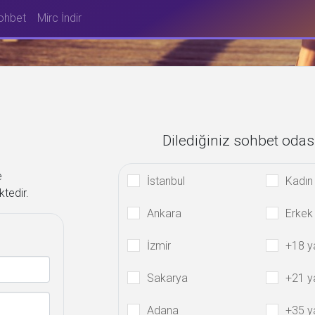
ohbet
Mirc İndir
Dilediğiniz sohbet odas
e
İstanbul
Kadın
ktedir.
Ankara
Erkek
İzmir
+18 y
Sakarya
+21 y
Adana
+35 y