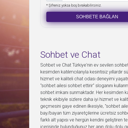
* Şifreniz yoksa boş bırakabilirsiniz.
SOHBETE BAĞLAN
Sohbet ve Chat
Sohbet ve Chat Türkiye'nin ev sevilen sohbet
kesimden katılımcılarıyla kesintisiz yıllardır s
hizmet ve kaliteli chat odası deneyimi yaşa
"sohbet ailesi sohbet ettirir" sloganını kulla
sohbet imkanı sunmaktadır. Her kesimden katılı
teknik ekibiyle sizlere daha iyi hizmet ve k
geçmesini gaye edinen ilkesiyle, "sohbet ailes
bay/bayan tüm ziyaretçilerine ücretsiz sohbet
farklı alt yapısı ve hergün kendini geliştiren
içerisinde bulunduğunuz her anın dolu dolu geç