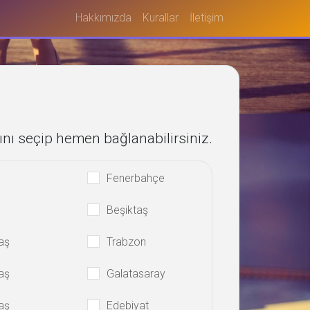
Hakkımızda
Kurallar
İletişim
ını seçip hemen bağlanabilirsiniz.
Fenerbahçe
Beşiktaş
aş
Trabzon
aş
Galatasaray
aş
Edebiyat