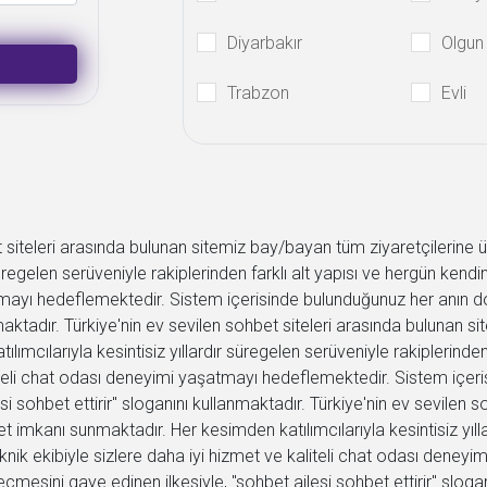
Diyarbakır
Olgun
Trabzon
Evli
 siteleri arasında bulunan sitemiz bay/bayan tüm ziyaretçilerine
üregelen serüveniyle rakiplerinden farklı alt yapısı ve hergün kendini
tmayı hedeflemektedir. Sistem içerisinde bulunduğunuz her anın do
nmaktadır. Türkiye'nin ev sevilen sohbet siteleri arasında bulunan 
mcılarıyla kesintisiz yıllardır süregelen serüveniyle rakiplerinden f
aliteli chat odası deneyimi yaşatmayı hedeflemektedir. Sistem içer
i sohbet ettirir" sloganını kullanmaktadır. Türkiye'nin ev sevilen 
 imkanı sunmaktadır. Her kesimden katılımcılarıyla kesintisiz yıll
 teknik ekibiyle sizlere daha iyi hizmet ve kaliteli chat odası den
mesini gaye edinen ilkesiyle, "sohbet ailesi sohbet ettirir" slogan