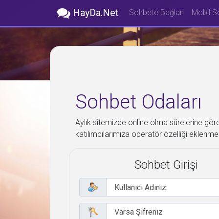
HayDa.Net
Sohbete Bağlan
Mobil S
Sohbet Odaları
Aylık sitemizde online olma sürelerine gör
katılımcılarımıza operatör özelliği eklenme
Sohbet Girişi